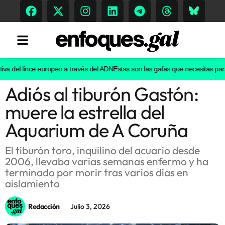
a del lince europeo a través del ADN
Estas son las gafas que necesitas para ve
Adiós al tiburón Gastón:
Tendencias
muere la estrella del
Memoria Histórica
Aquarium de A Coruña
El tiburón toro, inquilino del acuario desde
2006, llevaba varias semanas enfermo y ha
Gastronomía
terminado por morir tras varios días en
aislamiento
Escenarios
Redacción
Julio 3, 2026
Sostenibilidad