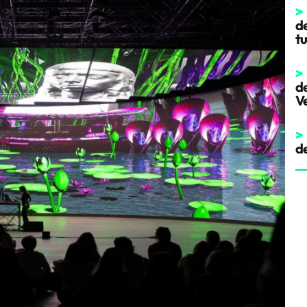
>
d
t
>
d
V
>
d