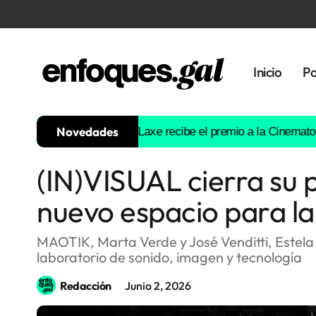
Inicio
Po
Novedades
ta las críticas
Óliver Laxe recibe el premio a la Cinematografía
(IN)VISUAL cierra su 
Tendencias
nuevo espacio para la
Memoria
Histórica
MAOTIK, Marta Verde y José Venditti, Estela 
laboratorio de sonido, imagen y tecnología
Gastronomía
Redacción
Junio 2, 2026