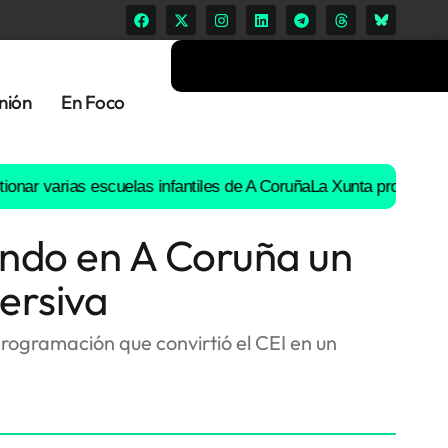
nión
En Foco
arias escuelas infantiles de A Coruña
La Xunta prohíbe «la ruta d
ando en A Coruña un
ersiva
rogramación que convirtió el CEI en un