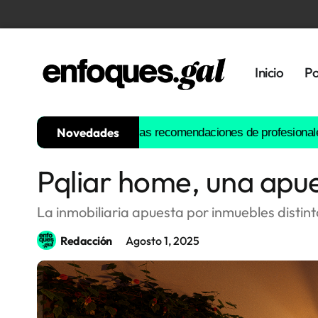
Inicio
Po
Novedades
del siglo: estas son las recomendaciones de profesionales y aut
Pqliar home, una apues
Tendencias
Memoria
La inmobiliaria apuesta por inmuebles distint
Histórica
Redacción
Agosto 1, 2025
Gastronomía