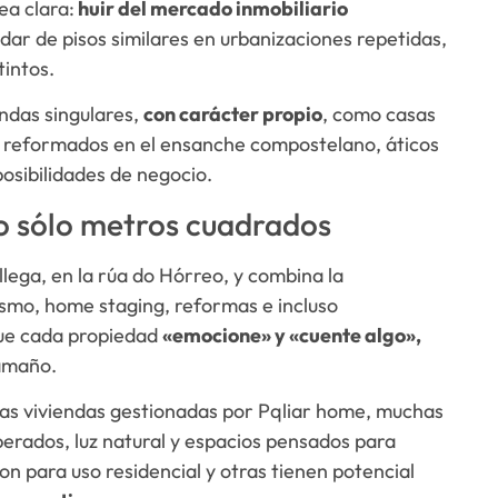
ea clara:
huir del mercado inmobiliario
ndar de pisos similares en urbanizaciones repetidas,
tintos.
endas singulares,
con carácter propio
, como casas
os reformados en el ensanche compostelano, áticos
posibilidades de negocio.
no sólo metros cuadrados
lega, en la rúa do Hórreo, y combina la
ismo, home staging, reformas e incluso
 que cada propiedad
«emocione» y «cuente algo»,
amaño.
as viviendas gestionadas por Pqliar home, muchas
perados, luz natural y espacios pensados para
on para uso residencial y otras tienen potencial