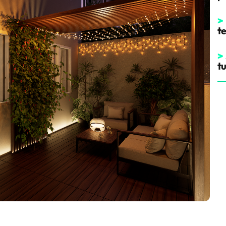
>
t
>
t