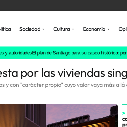
lítica
Sociedad
Cultura
Economía
Opi
oridades
El plan de Santiago para su casco histórico: permite resi
ta por las viviendas sing
os y con "carácter propio" cuyo valor vaya más allá
>
co
p