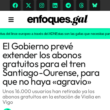
a del lince europeo a través del ADN
Estas son las gafas que necesitas para ve
El Gobierno prevé
Tendencias
extender los abonos
Memoria Histórica
gratuitos para el tren
Santiago-Ourense, para
que no haya «agravio»
Gastronomía
Escenarios
Unos 16.000 usuarios han retirado ya los
abonos gratuitos en la estación de Vialia en
Vigo
Sostenibilidad