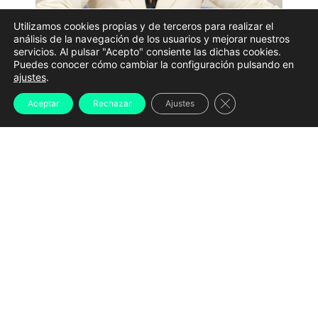
Utilizamos cookies propias y de terceros para realizar el
análisis de la navegación de los usuarios y mejorar nuestros
servicios. Al pulsar "Acepto" consiente las dichas cookies.
Puedes conocer cómo cambiar la configuración pulsando en
Yolanda Díaz, Vicepresidenta Segunda del Gobierno de
ajustes
.
España y Ministra de Trabajo y Economía Social |
Archivo
Cerrar el banner d
Aceptar
Rechazar
Ajustes
La vicepresidenta segunda del Gobierno y ministra de
Trabajo y Economía Social,
Yolanda Díaz
, ha sido
propuesta oficialmente por el Ejecutivo para optar a
la dirección general de la
Organización
Internacional del Trabajo (OIT)
. De resultar elegida,
la política gallega se convertiría en la primera
mujer, la primera española y también la primera
gallega en liderar este organismo de Naciones
Unidas
desde su creación hace más de un siglo.
El anuncio ha sido realizado este jueves por el