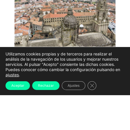
Utilizamos cookies propias y de terceros para realizar el
análisis de la navegación de los usuarios y mejorar nuestros
servicios. Al pulsar "Acepto" consiente las dichas cookies.
Puedes conocer cómo cambiar la configuración pulsando en
El
Concello de Santiago
abrirá un nuevo periodo de
ajustes
.
exposición pública para la modificación de la
Cerrar el banner d
Aceptar
Rechazar
Ajustes
normativa que regula los usos de la
Cidade Histórica
,
un documento que busca actualizar el planeamiento
vigente desde 1997 y establecer un mayor equilibrio
entre las actividades dirigidas a residentes y las
enfocadas al turismo.