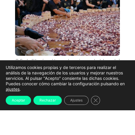
O Carballiño récord tapa pulpo más grande del mundo |
Concello do Carballiño
Utilizamos cookies propias y de terceros para realizar el
análisis de la navegación de los usuarios y mejorar nuestros
Pulpo, mejillones, lamprea o almejas compartirán
servicios. Al pulsar "Acepto" consiente las dichas cookies.
Puedes conocer cómo cambiar la configuración pulsando en
protagonismo con grandes conciertos, eventos de
ajustes
.
cultura urbana y romerías que convierten
Cerrar el banner d
Aceptar
Rechazar
Ajustes
prácticamente toda Galicia en un gran escenario
festivo. Estas son algunas de las citas más
destacadas.
Las grandes fiestas del