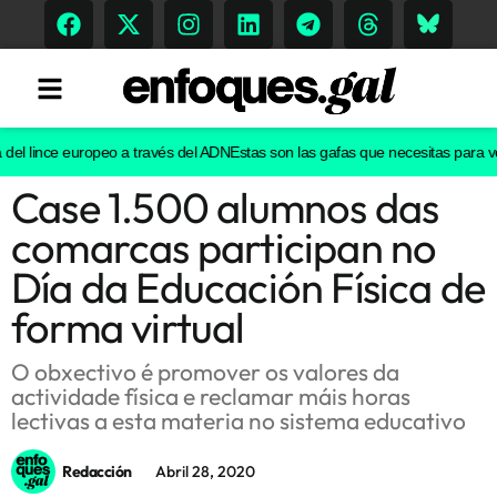
l lince europeo a través del ADN
Estas son las gafas que necesitas para ver e
Case 1.500 alumnos das
Tendencias
comarcas participan no
Memoria Histórica
Día da Educación Física de
forma virtual
Gastronomía
O obxectivo é promover os valores da
actividade física e reclamar máis horas
Escenarios
lectivas a esta materia no sistema educativo
Redacción
Abril 28, 2020
Sostenibilidad