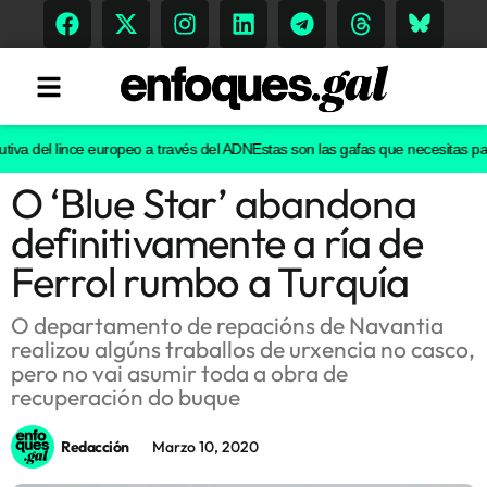
va del lince europeo a través del ADN
Estas son las gafas que necesitas para v
O ‘Blue Star’ abandona
Tendencias
definitivamente a ría de
Memoria Histórica
Ferrol rumbo a Turquía
O departamento de repacións de Navantia
realizou algúns traballos de urxencia no casco,
Gastronomía
pero no vai asumir toda a obra de
recuperación do buque
Escenarios
Redacción
Marzo 10, 2020
Sostenibilidad