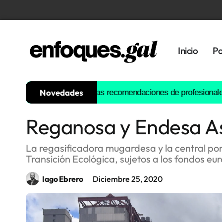
Inicio
Po
Novedades
del siglo: estas son las recomendaciones de profesionales y auto
Reganosa y Endesa As 
Tendencias
Memoria
La regasificadora mugardesa y la central pon
Histórica
Transición Ecológica, sujetos a los fondos e
Iago Ebrero
Diciembre 25, 2020
Gastronomía