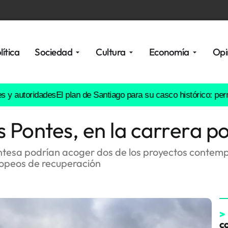
lítica
Sociedad
Cultura
Economía
Opi
ridades
El plan de Santiago para su casco histórico: permite resi
Pontes, en la carrera po
tesa podrían acoger dos de los proyectos contempla
uropeos de recuperación
>
co