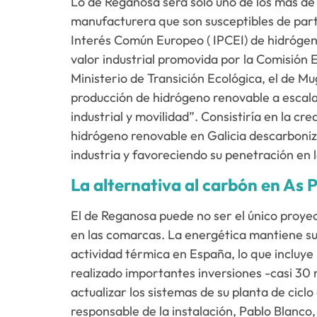
Lo de Reganosa será solo uno de los más de 
manufacturera que son susceptibles de parti
Interés Común Europeo ( IPCEI) de hidrógeno
valor industrial promovida por la Comisión
Ministerio de Transición Ecológica, el de 
producción de hidrógeno renovable a escala
industrial y movilidad”. Consistiría en la cr
hidrógeno renovable en Galicia descarboniza
industria y favoreciendo su penetración en l
La alternativa al carbón en As 
El de Reganosa puede no ser el único proyec
en las comarcas. La energética mantiene su
actividad térmica en España, lo que incluye
realizado importantes inversiones -casi 30 
actualizar los sistemas de su planta de cicl
responsable de la instalación, Pablo Blanco,