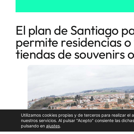
El plan de Santiago pa
permite residencias o v
tiendas de souvenirs 
Utilizamos cookies propias y de terceros para realizar el 
nuestros servicios. Al pulsar "Acepto" consiente las dic
pulsando en
ajustes
.