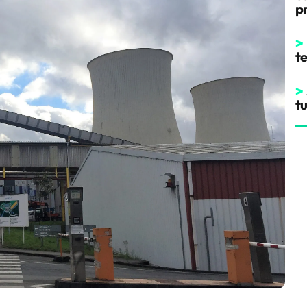
p
>
t
>
t