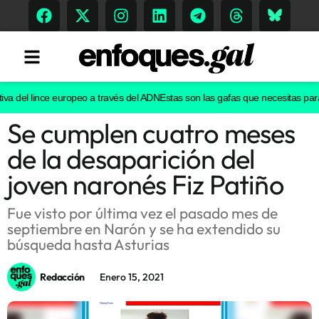
del lince europeo a través del ADN
Estas son las gafas que necesitas para ver
Se cumplen cuatro meses
Tendencias
de la desaparición del
Memoria Histórica
joven naronés Fiz Patiño
Fue visto por última vez el pasado mes de
septiembre en Narón y se ha extendido su
Gastronomía
búsqueda hasta Asturias
Escenarios
Redacción
Enero 15, 2021
Sostenibilidad