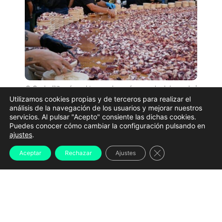
O Carballiño récord tapa pulpo más grande del mundo |
Concello do Carballiño
Utilizamos cookies propias y de terceros para realizar el
análisis de la navegación de los usuarios y mejorar nuestros
Pulpo, mejillones, lamprea o almejas compartirán
servicios. Al pulsar "Acepto" consiente las dichas cookies.
Puedes conocer cómo cambiar la configuración pulsando en
protagonismo con grandes conciertos, eventos de
ajustes
.
cultura urbana y romerías que convierten
Cerrar el banner d
Aceptar
Rechazar
Ajustes
prácticamente toda Galicia en un gran escenario
festivo. Estas son algunas de las citas más
destacadas.
Las grandes fiestas del