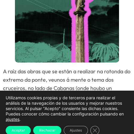
A raíz das obras que se están a realizar na rotonda do
extremo da ponte, veunos á mente o tema dos
cruceiros, no lado de Cabanas (onde houbo un
cruceiro), como traballo previo á instalación dos
Utilizamos cookies propias y de terceros para realizar el
análisis de la navegación de los usuarios y mejorar nuestros
pasos peonís. A maiores uniuse a morte de Juan J.
servicios. Al pulsar "Acepto" consiente las dichas cookies.
Burgoa Fernández, quen dedicou moitas páxinas,
Puedes conocer cómo cambiar la configuración pulsando en
ajustes
.
agrupadas en non menos de seis libros e numerosos
artigos, ao estudo dos cruceiros. Naceu Juan José
Cerrar el banner d
Aceptar
Rechazar
Ajustes