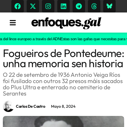
el lince europeo a través del ADN
Estas son las gafas que necesitas para ver e
Fogueiros de Pontedeume:
Tendencias
unha memoria sen historia
Memoria Histórica
O 22 de setembro de 1936 Antonio Veiga Ríos
foi fusilado con outros 32 presos máis sacados
do Plus Ultra e enterrado no cemiterio de
Gastronomía
Serantes
Escenarios
Carlos De Castro
Mayo 8, 2024
Sostenibilidad