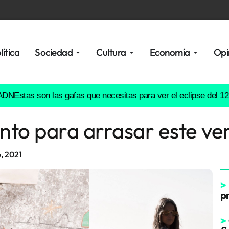
lítica
Sociedad
Cultura
Economía
Opi
son las gafas que necesitas para ver el eclipse del 12 de agost
nto para arrasar este ve
6, 2021
>
p
>