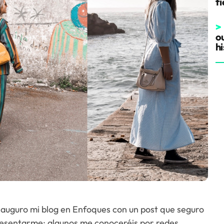
fi
>
o
hi
inauguro mi blog en Enfoques con un post que seguro
resentarme: algunos me conoceréis por redes