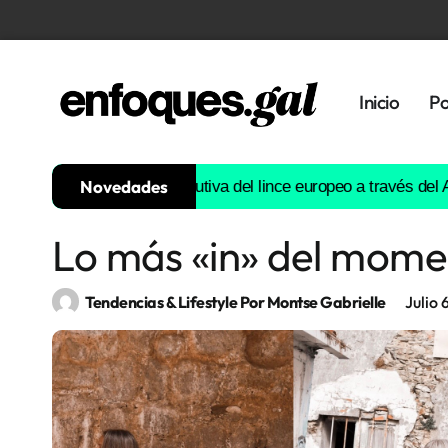
Inicio
Po
Novedades
rá la historia evolutiva del lince europeo a través del ADN
Estas 
Lo más «in» del mome
Tendencias
Memoria
Tendencias & Lifestyle Por Montse Gabrielle
Julio 
Histórica
Gastronomía