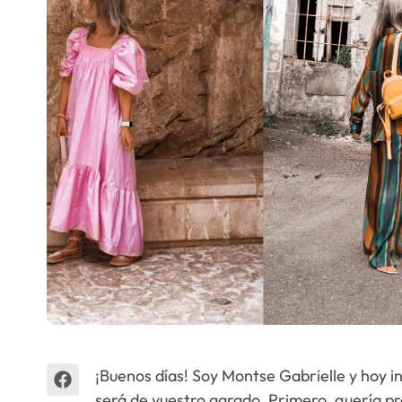
Escenarios
Sostenibilidad
Innova
¡Buenos días! Soy Montse Gabrielle y hoy 
será de vuestro agrado. Primero, quería p