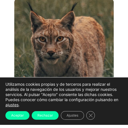
Utilizamos cookies propias y de terceros para realizar el
Imagen de archivo de un lince | PEXELS
análisis de la navegación de los usuarios y mejorar nuestros
servicios. Al pulsar "Acepto" consiente las dichas cookies.
Puedes conocer cómo cambiar la configuración pulsando en
La
Universidade de A Coruña (UDC)
liderará durante
ajustes
.
los próximos tres años una investigación que buscará
Cerrar el banner d
Aceptar
Rechazar
Ajustes
desentrañar la evolución de los linces europeos
mediante el estudio de
ADN antiguo y proteínas