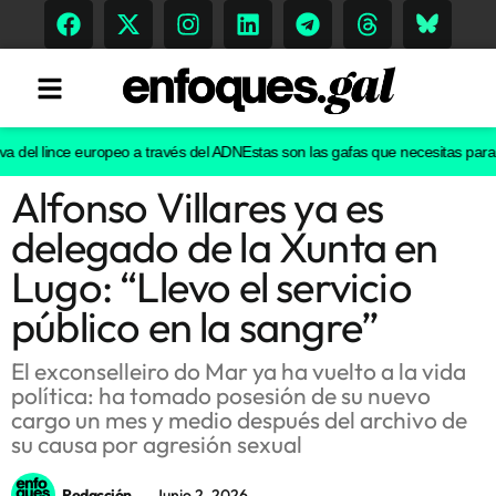
del lince europeo a través del ADN
Estas son las gafas que necesitas para ver 
Alfonso Villares ya es
Tendencias
delegado de la Xunta en
Memoria Histórica
Lugo: “Llevo el servicio
público en la sangre”
Gastronomía
El exconselleiro do Mar ya ha vuelto a la vida
política: ha tomado posesión de su nuevo
Escenarios
cargo un mes y medio después del archivo de
su causa por agresión sexual
Sostenibilidad
Redacción
Junio 2, 2026