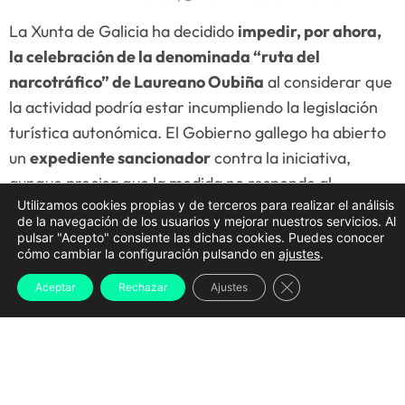
La Xunta de Galicia ha decidido
impedir, por ahora,
la celebración de la denominada “ruta del
narcotráfico” de Laureano Oubiña
al considerar que
la actividad podría estar incumpliendo la legislación
turística autonómica. El Gobierno gallego ha abierto
un
expediente sancionador
contra la iniciativa,
aunque precisa que la medida no responde al
Utilizamos cookies propias y de terceros para realizar el análisis
contenido del relato ni a la figura del antiguo
de la navegación de los usuarios y mejorar nuestros servicios. Al
narcotraficante, sino a la forma en la que se está
pulsar "Acepto" consiente las dichas cookies. Puedes conocer
cómo cambiar la configuración pulsando en
ajustes
.
comercializando el producto.
Cerrar el banner d
Aceptar
Rechazar
Ajustes
La inspección de Turismo concluye que la propuesta
reúne las características de un
paquete turístico
, ya
que incluye transporte, restauración y otros servicios
dentro de un mismo precio. Según la normativa
vigente, este tipo de actividades deben ser