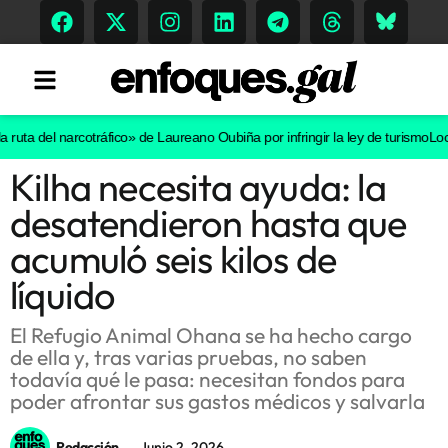
a del narcotráfico» de Laureano Oubiña por infringir la ley de turismo
Localiz
Kilha necesita ayuda: la
Tendencias
desatendieron hasta que
Memoria Histórica
acumuló seis kilos de
líquido
Gastronomía
El Refugio Animal Ohana se ha hecho cargo
de ella y, tras varias pruebas, no saben
Escenarios
todavía qué le pasa: necesitan fondos para
poder afrontar sus gastos médicos y salvarla
Sostenibilidad
Redacción
Junio 2, 2026