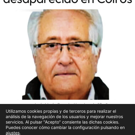
Jesús María Corral, el hombre de 85 años con
alzhéimer desaparecido en Coirós | GUARDIA CIVIL
Utilizamos cookies propias y de terceros para realizar el
análisis de la navegación de los usuarios y mejorar nuestros
La
Guardia Civil coordina un dispositivo de
servicios. Al pulsar "Acepto" consiente las dichas cookies.
Puedes conocer cómo cambiar la configuración pulsando en
búsqueda para localizar a Jesús María Corral, un
ajustes
.