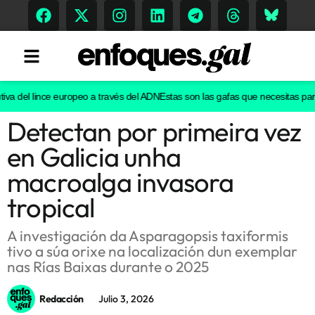
 del lince europeo a través del ADN
Estas son las gafas que necesitas para ve
Detectan por primeira vez
Tendencias
en Galicia unha
Memoria Histórica
macroalga invasora
tropical
Gastronomía
A investigación da Asparagopsis taxiformis
tivo a súa orixe na localización dun exemplar
Escenarios
nas Rías Baixas durante o 2025
Redacción
Julio 3, 2026
Sostenibilidad