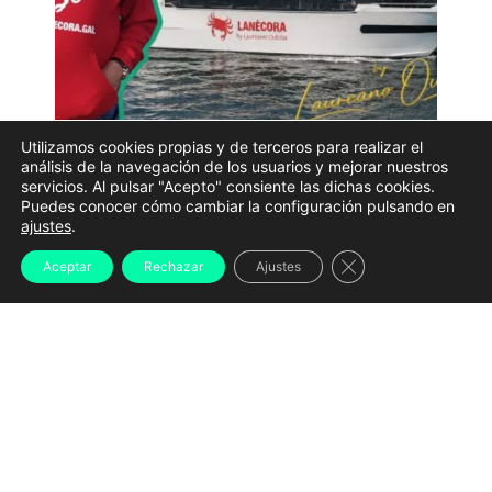
Utilizamos cookies propias y de terceros para realizar el
análisis de la navegación de los usuarios y mejorar nuestros
Laurena Oubiña junto a 'La Nécora', el barco en el que
servicios. Al pulsar "Acepto" consiente las dichas cookies.
se desarrollará la "Ruta del Narcotráfico" por las Rías
Puedes conocer cómo cambiar la configuración pulsando en
Baixas | @LAUREANOOUBINAOFICIAL
ajustes
.
El histórico contrabandista gallego
Laureano Oubiña
Cerrar el banner d
Aceptar
Rechazar
Ajustes
se ha lanzado al sector turístico con una propuesta no
exenta de polémica: una
“ruta del narcotráfico” por
las Rías Baixas
en la que él mismo ejercerá como
narrador para repasar su trayectoria y los lugares
vinculados a una época marcada por el contrabando y
el tráfico de hachís.
La experiencia, prevista para el próximo
29 de