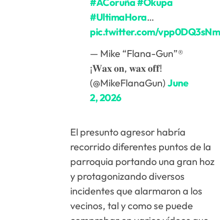
#ACoruña
#Okupa
#UltimaHora
…
pic.twitter.com/vpp0DQ3sN
— Mike “Flana-Gun”®️
¡𝐖𝐚𝐱 𝐨𝐧, 𝐰𝐚𝐱 𝐨𝐟𝐟!
(@MikeFlanaGun)
June
2, 2026
El presunto agresor habría
recorrido diferentes puntos de la
parroquia portando una gran hoz
y protagonizando diversos
incidentes que alarmaron a los
vecinos, tal y como se puede