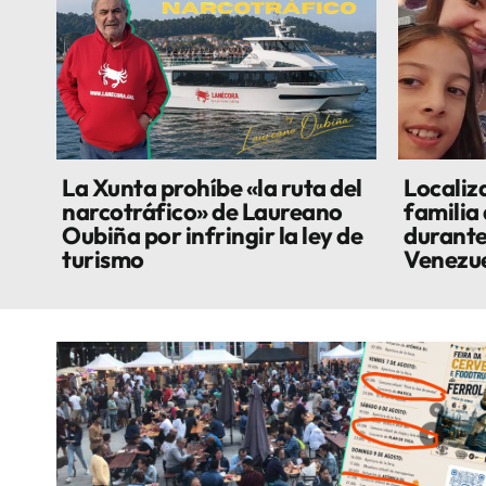
La Xunta prohíbe «la ruta del
Localiza
narcotráfico» de Laureano
familia
Oubiña por infringir la ley de
durante
turismo
Venezu