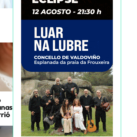
o
anas
rrió