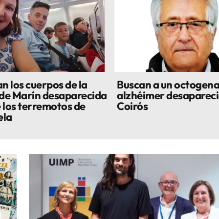
n los cuerpos de la
Buscan a un octogena
 de Marín desaparecida
alzhéimer desapareci
 los terremotos de
Coirós
ela