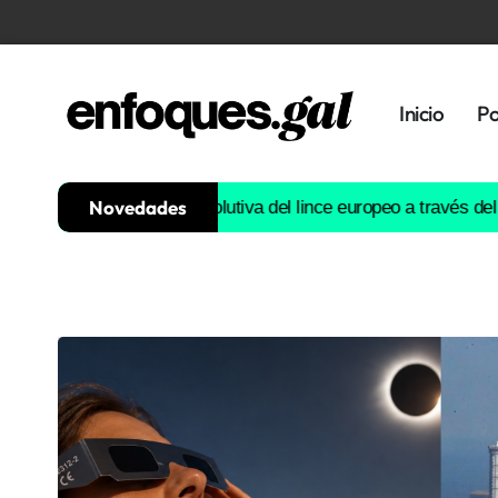
Inicio
Po
Novedades
ruirá la historia evolutiva del lince europeo a través del ADN
Est
Tendencias
Memoria
Histórica
Gastronomía