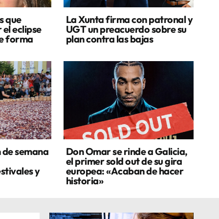
s que
La Xunta firma con patronal y
 el eclipse
UGT un preacuerdo sobre su
de forma
plan contra las bajas
n de semana
Don Omar se rinde a Galicia,
el primer sold out de su gira
stivales y
europea: «Acaban de hacer
historia»