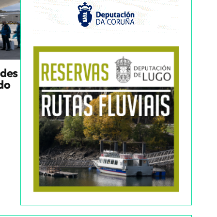
ndes
ado