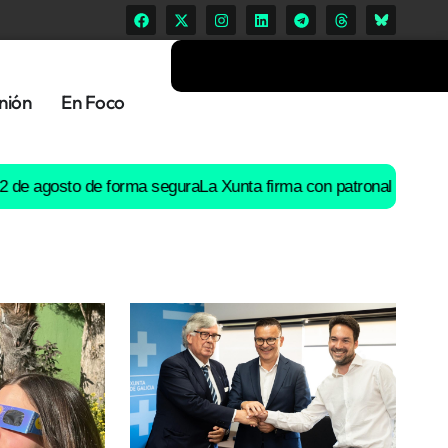
nión
En Foco
osto de forma segura
La Xunta firma con patronal y UGT un preac