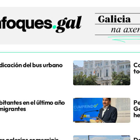
udicación del bus urbano
Co
to
itantes en el último año
Pe
 migrantes
Go
he
s galerías comerciais
Do