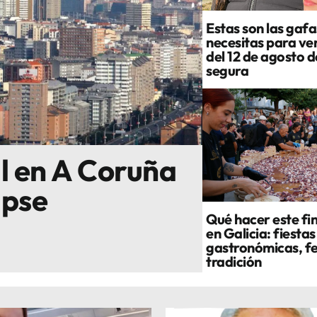
Estas son las gafa
necesitas para ver
del 12 de agosto 
segura
al en A Coruña
ipse
Qué hacer este fi
en Galicia: fiestas
gastronómicas, fe
tradición