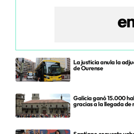
La justicia anula la adj
de Ourense
Galicia ganó 15.000 hab
gracias a la llegada de
Santiago converte unha