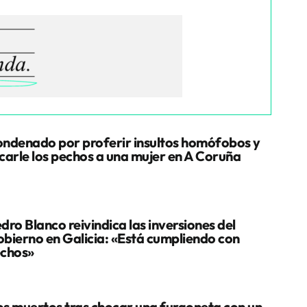
ndenado por proferir insultos homófobos y
carle los pechos a una mujer en A Coruña
dro Blanco reivindica las inversiones del
bierno en Galicia: «Está cumpliendo con
chos»
s muertos tras chocar una furgoneta con un