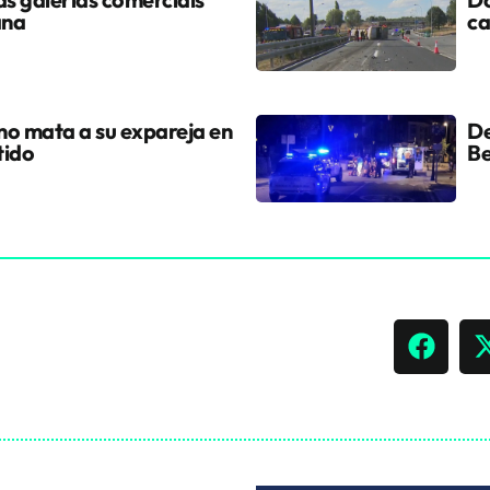
ana
ca
ano mata a su expareja en
De
tido
Be