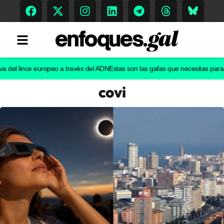
l lince europeo a través del ADN
Estas son las gafas que necesitas para ver e
covi
Tendencias
Memoria Histórica
Gastronomía
Escenarios
Sostenibilidad