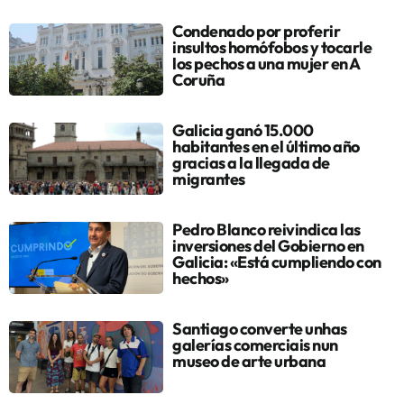
Condenado por proferir
insultos homófobos y tocarle
los pechos a una mujer en A
Coruña
Galicia ganó 15.000
habitantes en el último año
gracias a la llegada de
migrantes
Pedro Blanco reivindica las
inversiones del Gobierno en
Galicia: «Está cumpliendo con
hechos»
Santiago converte unhas
galerías comerciais nun
museo de arte urbana