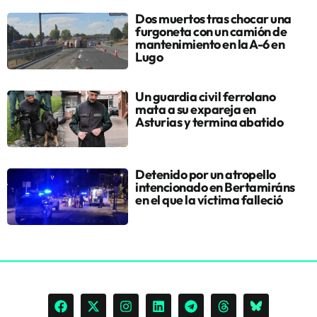
Dos muertos tras chocar una
furgoneta con un camión de
mantenimiento en la A-6 en
Lugo
Un guardia civil ferrolano
mata a su expareja en
Asturias y termina abatido
Detenido por un atropello
intencionado en Bertamiráns
en el que la víctima falleció