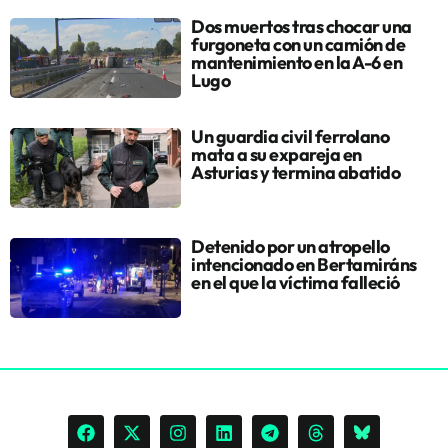
Dos muertos tras chocar una
furgoneta con un camión de
mantenimiento en la A-6 en
Lugo
Un guardia civil ferrolano
mata a su expareja en
Asturias y termina abatido
Detenido por un atropello
intencionado en Bertamiráns
en el que la víctima falleció