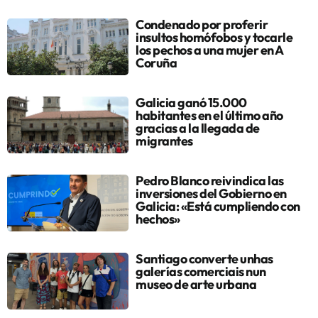
Condenado por proferir
insultos homófobos y tocarle
los pechos a una mujer en A
Coruña
Galicia ganó 15.000
habitantes en el último año
gracias a la llegada de
migrantes
Pedro Blanco reivindica las
inversiones del Gobierno en
Galicia: «Está cumpliendo con
hechos»
Santiago converte unhas
galerías comerciais nun
museo de arte urbana