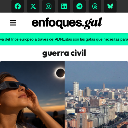
l lince europeo a través del ADN
Estas son las gafas que necesitas para ver e
guerra civil
Tendencias
Memoria Histórica
Gastronomía
Escenarios
Sostenibilidad