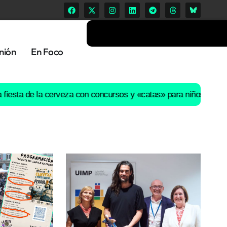
nión
En Foco
e la cerveza con concursos y «catas» para niños desata las críti