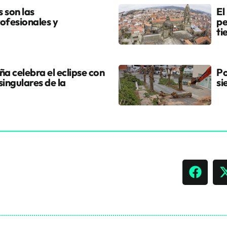
s son las
El
ofesionales y
pe
ti
a celebra el eclipse con
Po
singulares de la
si