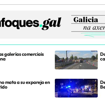
s galerías comerciais
Do
ana
ca
ano mata a su expareja en
De
tido
Be