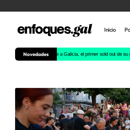
Inicio
Po
Novedades
n
Don Omar se rinde a Galicia, el primer sold out de su gira euro
Tendencias
Memoria
Histórica
Gastronomía