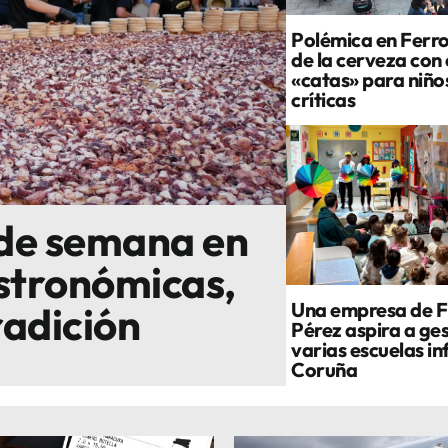
Polémica en Ferrol
de la cerveza con
«catas» para niño
críticas
 de semana en
astronómicas,
Una empresa de F
radición
Pérez aspira a ge
varias escuelas in
Coruña