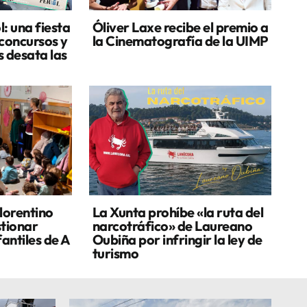
: una fiesta
Óliver Laxe recibe el premio a
 concursos y
la Cinematografía de la UIMP
s desata las
lorentino
La Xunta prohíbe «la ruta del
stionar
narcotráfico» de Laureano
fantiles de A
Oubiña por infringir la ley de
turismo