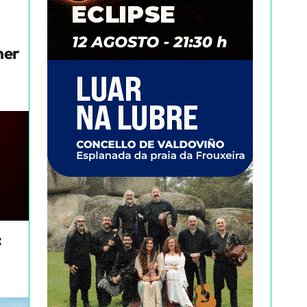
mer
: