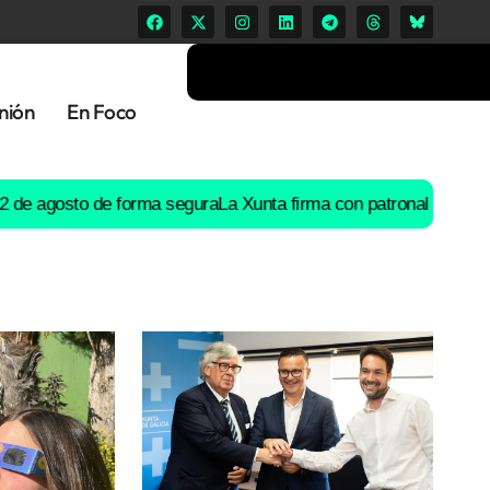
nión
En Foco
osto de forma segura
La Xunta firma con patronal y UGT un preac