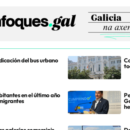
udicación del bus urbano
Co
to
itantes en el último año
Pe
 migrantes
Go
he
s galerías comerciais
Do