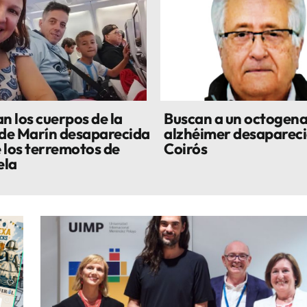
n los cuerpos de la
Buscan a un octogena
 de Marín desaparecida
alzhéimer desapareci
 los terremotos de
Coirós
ela