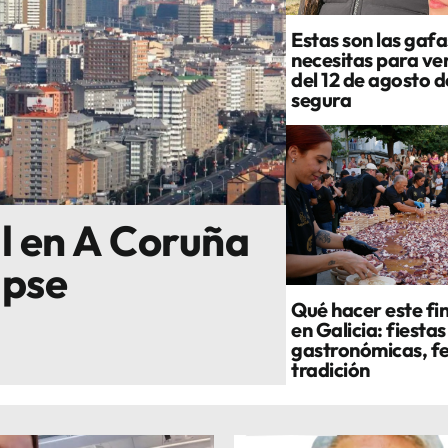
Estas son las gafa
necesitas para ver
del 12 de agosto 
segura
al en A Coruña
ipse
Qué hacer este fi
en Galicia: fiestas
gastronómicas, fe
tradición