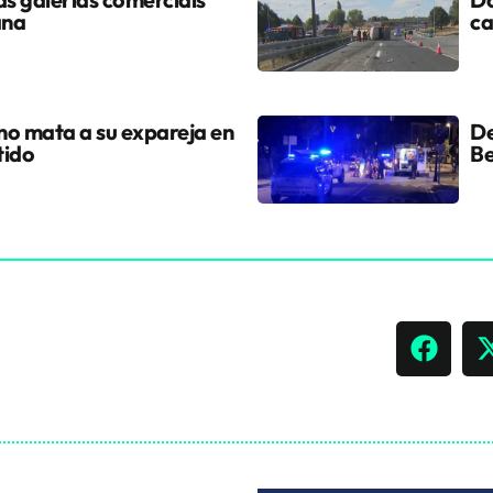
ana
ca
ano mata a su expareja en
De
tido
Be