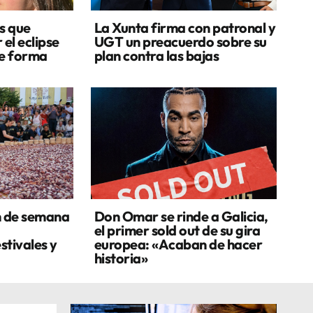
s que
La Xunta firma con patronal y
 el eclipse
UGT un preacuerdo sobre su
de forma
plan contra las bajas
n de semana
Don Omar se rinde a Galicia,
el primer sold out de su gira
stivales y
europea: «Acaban de hacer
historia»