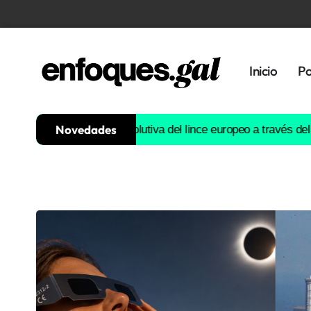
Inicio
Po
Novedades
ruirá la historia evolutiva del lince europeo a través del ADN
Est
Tendencias
Memoria
Histórica
Gastronomía