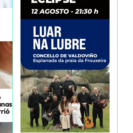
o
anas
rrió