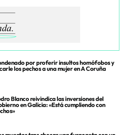
ndenado por proferir insultos homófobos y
carle los pechos a una mujer en A Coruña
dro Blanco reivindica las inversiones del
bierno en Galicia: «Está cumpliendo con
chos»
s muertos tras chocar una furgoneta con un