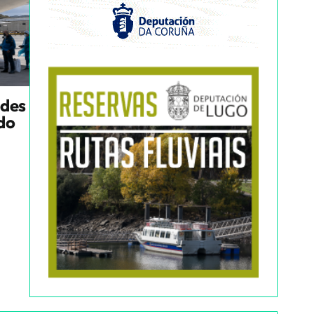
ndes
ado