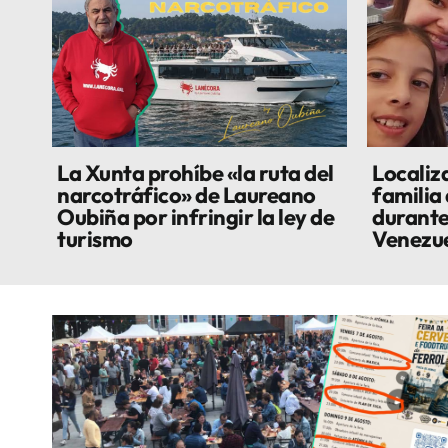
La Xunta prohíbe «la ruta del
Localiza
narcotráfico» de Laureano
familia
Oubiña por infringir la ley de
durante
turismo
Venezu