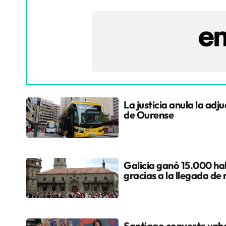
La justicia anula la adj
de Ourense
Galicia ganó 15.000 hab
gracias a la llegada de
Santiago converte unha