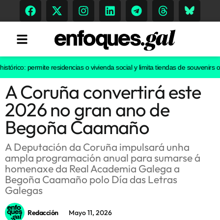
ico: permite residencias o vivienda social y limita tiendas de souvenirs o dis
A Coruña convertirá este
Tendencias
2026 no gran ano de
Memoria Histórica
Begoña Caamaño
A Deputación da Coruña impulsará unha
ampla programación anual para sumarse á
Gastronomía
homenaxe da Real Academia Galega a
Begoña Caamaño polo Día das Letras
Escenarios
Galegas
Redacción
Mayo 11, 2026
Sostenibilidad