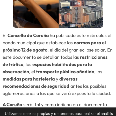
El
Concello da Coruña
ha publicado este miércoles el
bando municipal que establece las
normas para el
próximo 12 de agosto
, el día del gran eclipse solar. En
este documento se detallan todas las
restricciones
de tráfico
, los
espacios habilitados para la
observación
, el
transporte público añadido
, las
medidas para hostelería
y
diversas
recomendaciones de seguridad
antes las posibles
aglomeraciones a las que se verá expuesta la ciudad.
A Coruña
será, tal y como indican en el documento
firmado por la alcaldesa, Inés Rey, la
ciudad europea
Utilizamos cookies propias y de terceros para realizar el análisis