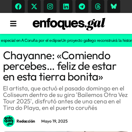
pecial en A Coruña por el eclipse
Un proyecto gallego reconstruirá la historia 
Chayanne: «Comiendo
Tendencias
percebes… feliz de estar
Memoria Histórica
en esta tierra bonita»
El artista, que actuó el pasado domingo en el
Coliseum dentro de su gira 'Bailemos Otra Vez
Gastronomía
Tour 2025', disfrutó antes de una cena en el
Tira do Playa, en el puerto coruñés
Escenarios
Redacción
Mayo 19, 2025
Sostenibilidad