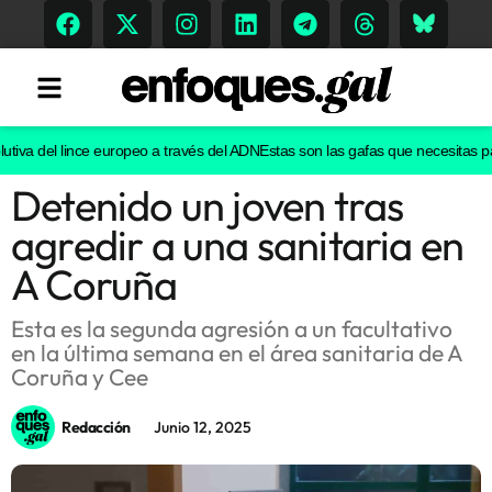
tiva del lince europeo a través del ADN
Estas son las gafas que necesitas para
Detenido un joven tras
Tendencias
agredir a una sanitaria en
Memoria Histórica
A Coruña
Esta es la segunda agresión a un facultativo
en la última semana en el área sanitaria de A
Gastronomía
Coruña y Cee
Escenarios
Redacción
Junio 12, 2025
Sostenibilidad