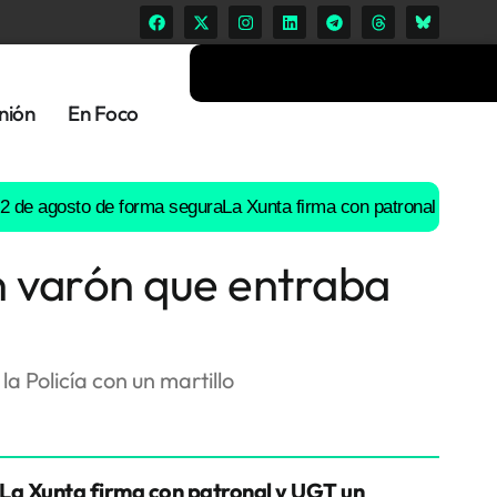
nión
En Foco
gosto de forma segura
La Xunta firma con patronal y UGT un prea
n varón que entraba
 Policía con un martillo
La Xunta firma con patronal y UGT un