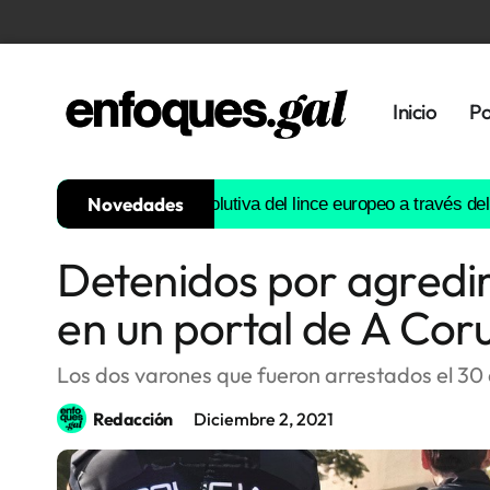
Inicio
Po
Novedades
truirá la historia evolutiva del lince europeo a través del ADN
Es
Detenidos por agredi
Tendencias
en un portal de A Cor
Memoria
Histórica
Los dos varones que fueron arrestados el 30 
Redacción
Diciembre 2, 2021
Gastronomía