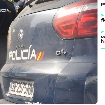
p
>
fi
>
o
hi