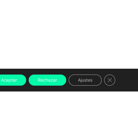
Cerrar el ban
Aceptar
Rechazar
Ajustes