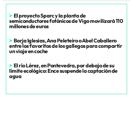
>
El proyecto Sparc y la planta de
semiconductores fotónicos de Vigo movilizará 110
millones de euros
>
Borja Iglesias, Ana Peleteiro o Abel Caballero
entre los favoritos de los gallegos para compartir
un viaje en coche
>
El río Lérez, en Pontevedra, por debajo de su
límite ecológico: Ence suspende la captación de
agua