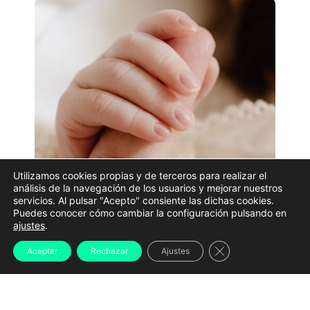
Utilizamos cookies propias y de terceros para realizar el
análisis de la navegación de los usuarios y mejorar nuestros
servicios. Al pulsar "Acepto" consiente las dichas cookies.
Puedes conocer cómo cambiar la configuración pulsando en
Imagen de archivo de un bebé recién nacido | PEXELS
ajustes
.
La investigación por la
muerte de un recién nacido
Cerrar el banner d
Aceptar
Rechazar
Ajustes
localizado en una vivienda de Sada (A Coruña)
tendrá que esperar todavía varias semanas para
conocer uno de sus datos fundamentales. La Guardia