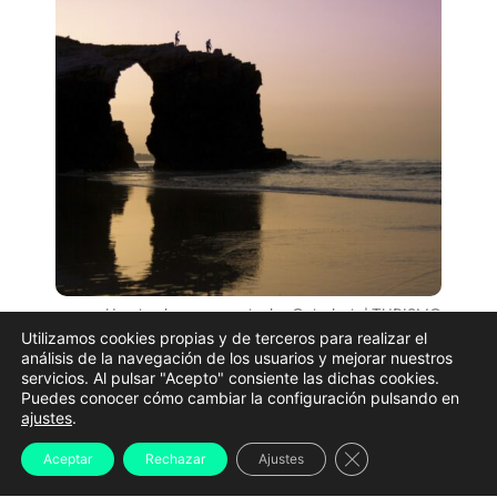
Un atardecer na praia das Catedrais | TURISMO
GALICIA
Utilizamos cookies propias y de terceros para realizar el
análisis de la navegación de los usuarios y mejorar nuestros
A praia das Catedrais
permanecerá pechada ao
servicios. Al pulsar "Acepto" consiente las dichas cookies.
Puedes conocer cómo cambiar la configuración pulsando en
público o vindeiro 12 de agosto e ata as 7:30 horas
ajustes
.
da mañá do día seguinte
como medida preventiva
Cerrar el banner d
Aceptar
Rechazar
Ajustes
ante a masiva afluencia de visitantes que se agarda