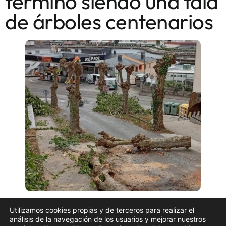
terminó siendo una tala
de árboles centenarios
La actuación del Concello de Viveiro en la carretera
Utilizamos cookies propias y de terceros para realizar el
de As Nogueiras ha generado una fuerte polémica
análisis de la navegación de los usuarios y mejorar nuestros