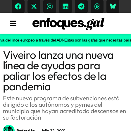
 del lince europeo a través del ADN
Estas son las gafas que necesitas para ver
Viveiro lanza una nueva
Tendencias
línea de ayudas para
Memoria Histórica
paliar los efectos de la
pandemia
Gastronomía
Este nuevo programa de subvenciones está
dirigido a los autónomos y pymes del
Escenarios
municipio que hayan acreditado descensos en
su facturación
Sostenibilidad
Redacción
Julio 22, 2021