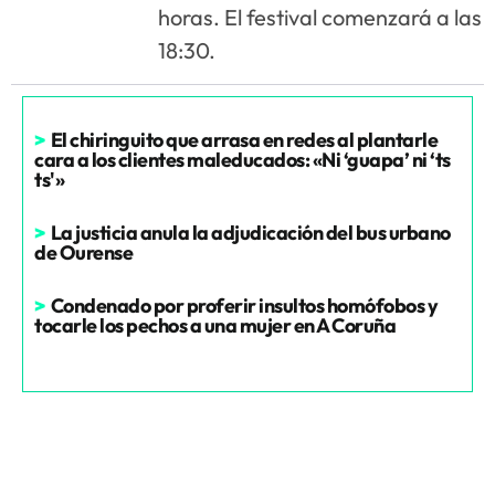
horas. El festival comenzará a las
18:30.
>
El chiringuito que arrasa en redes al plantarle
cara a los clientes maleducados: «Ni ‘guapa’ ni ‘ts
ts'»
>
La justicia anula la adjudicación del bus urbano
de Ourense
>
Condenado por proferir insultos homófobos y
tocarle los pechos a una mujer en A Coruña