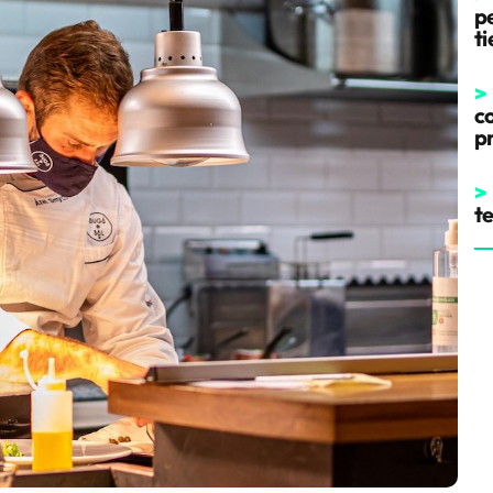
pe
t
>
co
p
>
t