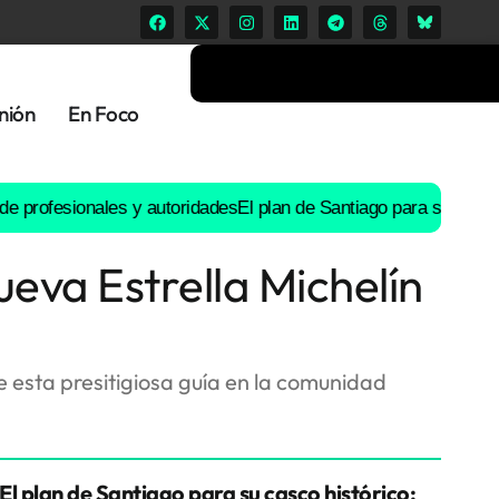
nión
En Foco
esionales y autoridades
El plan de Santiago para su casco históri
ueva Estrella Michelín
e esta presitigiosa guía en la comunidad
El plan de Santiago para su casco histórico: