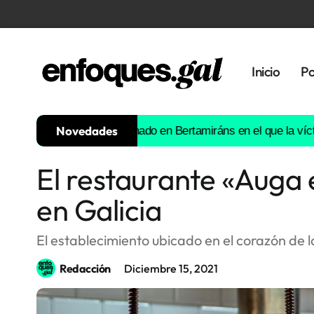
Inicio
Po
Novedades
n atropello intencionado en Bertamiráns en el que la víctima fall
El restaurante «Auga e
Tendencias
en Galicia
Memoria
Histórica
El establecimiento ubicado en el corazón de l
Redacción
Diciembre 15, 2021
Gastronomía