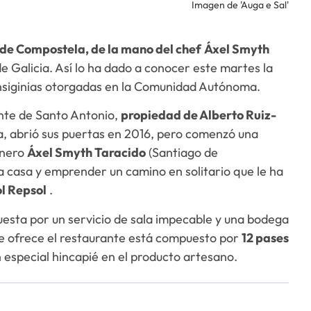
Imagen de 'Auga e Sal'
 de Compostela, de la mano del chef
Áxel Smyth
e Galicia. Así lo ha dado a conocer este martes la
insiginias otorgadas en la Comunidad Autónoma.
nte de Santo Antonio,
propiedad de Alberto Ruiz-
icia, abrió sus puertas en 2016, pero comenzó una
inero
Áxel Smyth Taracido
(Santiago de
a casa y emprender un camino en solitario que le ha
ol Repsol
.
uesta por un servicio de sala impecable y una bodega
e ofrece el restaurante está compuesto por
12 pases
n especial hincapié en el producto artesano.