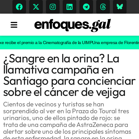
ecibe el premio a la Cinematografía de la UIMP
Una empresa de Florentino Pér
¿Sangre en la orina? La
Tendencias
llamativa campaña en
Memoria Histórica
Santiago para concienciar
sobre el cáncer de vejiga
Gastronomía
Cientos de vecinos y turistas se han
sorprendido al ver en la Praza do Toural tres
Escenarios
urinarios, uno de ellos pintado de rojo: se
trata de una campaña de AstraZeneca para
alertar sobre uno de los principales síntomas
de esta enfermedad, la sangre en la orina
Sostenibilidad