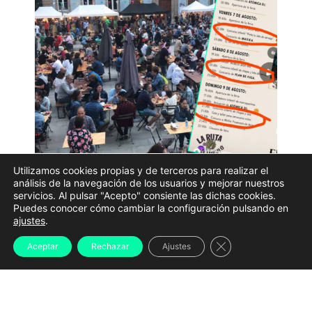
Utilizamos cookies propias y de terceros para realizar el
Imagen de archivo de la Feira da Cervexa de Ferrol
análisis de la navegación de los usuarios y mejorar nuestros
servicios. Al pulsar "Acepto" consiente las dichas cookies.
junto al cartel que incluye actividades para niños.
Puedes conocer cómo cambiar la configuración pulsando en
ajustes
.
PSOE, BNG y Ferrol en Común
reclamaron este
viernes la retirada de varias actividades infantiles
Cerrar el banner d
Aceptar
Rechazar
Ajustes
incluidas en la
Feria de la Cerveza de Ferrol
al
considerar que contribuyen a
normalizar el consumo
de alcohol entre menores
. Los tres grupos llevaron el