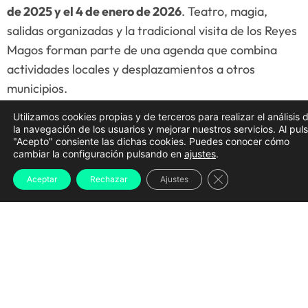
de 2025 y el 4 de enero de 2026
. Teatro, magia,
salidas organizadas y la tradicional visita de los Reyes
Magos forman parte de una agenda que combina
actividades locales y desplazamientos a otros
municipios.
Varias de las propuestas requieren
inscripción previa
Utilizamos cookies propias y de terceros para realizar el análisis 
la navegación de los usuarios y mejorar nuestros servicios. Al pul
y están dirigidas exclusivamente a personas
"Acepto" consiente las dichas cookies. Puedes conocer cómo
cambiar la configuración pulsando en
ajustes
.
empadronadas en el municipio.
Cerrar el banner d
Aceptar
Rechazar
Ajustes
O Mago Paco abre la
programación navideña
La primera cita del programa tendrá lugar el
sábado
20 de diciembre de 2025
, con el espectáculo
«A
maxia do Nadal»
, a cargo de
O Mago Paco
. Se trata
de una propuesta de magia y humor pensada para