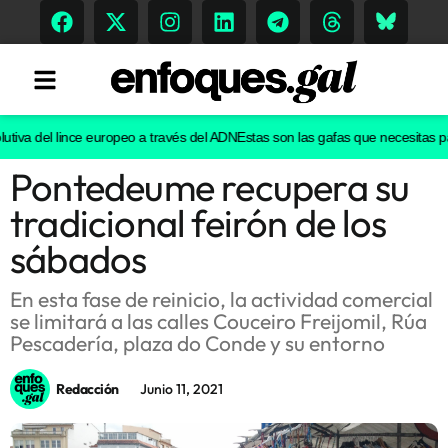
iva del lince europeo a través del ADN
Estas son las gafas que necesitas para
Pontedeume recupera su
Tendencias
tradicional feirón de los
Memoria Histórica
sábados
En esta fase de reinicio, la actividad comercial
se limitará a las calles Couceiro Freijomil, Rúa
Gastronomía
Pescadería, plaza do Conde y su entorno
Escenarios
Redacción
Junio 11, 2021
Sostenibilidad