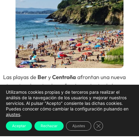
Las playas de
Ber
y
Centroña
afrontan una nueva
etapa tras la entrada en funcionamiento de los
Utilizamos cookies propias y de terceros para realizar el
sistemas de bombeo que permitirán eliminar los
análisis de la navegación de los usuarios y mejorar nuestros
vertidos de aguas residuales que durante décadas
servicios. Al pulsar "Acepto" consiente las dichas cookies.
Puedes conocer cómo cambiar la configuración pulsando en
afectaron a ambos arenales. El Concello de
ajustes
.
Pontedeume confirmó que las instalaciones ya
Cerrar el banner d
Aceptar
Rechazar
Ajustes
operan a pleno rendimiento, culminando un proyecto
destinado a resolver uno de los principales problemas