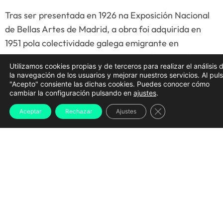
Tras ser presentada en 1926 na Exposición Nacional
de Bellas Artes de Madrid, a obra foi adquirida en
1951 pola colectividade galega emigrante en
Montevideo. Ante isto, en
2022
o
Goberno galego
Utilizamos cookies propias y de terceros para realizar el análisis 
adquiriu a figura no marco do proceso concursal da
la navegación de los usuarios y mejorar nuestros servicios. Al pul
Casa de Galicia en Montevideo. Ademais, a Xunta de
"Acepto" consiente las dichas cookies. Puedes conocer cómo
cambiar la configuración pulsando en
ajustes
.
Galicia adquiriu máis bens entre os que se inclúen
Cerrar el banner d
fondos documentais e bibliográficos.
Aceptar
Rechazar
Ajustes
Naquel momento, acordárase que a peza pasase a
exhibirse no Museo Zorilla en Montevideo pero,
finalmente decidiron que fose
trasladada a Galicia
para garantir a súa adecuada
contextualización
,
estudo
e
contemplación
por parte do público.