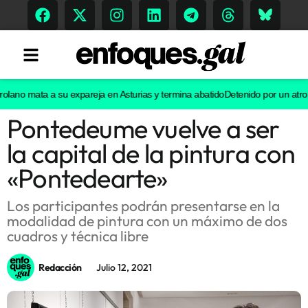
lano mata a su expareja en Asturias y termina abatido
Detenido por un atropell
Pontedeume vuelve a ser
Tendencias
la capital de la pintura con
Memoria Histórica
«Pontedearte»
Los participantes podrán presentarse en la
modalidad de pintura con un máximo de dos
Gastronomía
cuadros y técnica libre
Escenarios
Redacción
Julio 12, 2021
Sostenibilidad