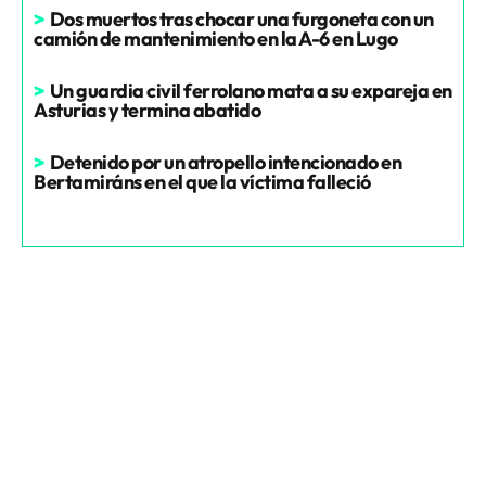
>
Dos muertos tras chocar una furgoneta con un
camión de mantenimiento en la A-6 en Lugo
>
Un guardia civil ferrolano mata a su expareja en
Asturias y termina abatido
>
Detenido por un atropello intencionado en
Bertamiráns en el que la víctima falleció