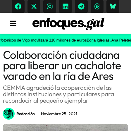
ónicos de Vigo movilizará 110 millones de euros
Borja Iglesias, Ana Peleteiro 
Colaboración ciudadana
Tendencias
para liberar un cachalote
Memoria Histórica
varado en la ría de Ares
CEMMA agradeció la cooperación de las
distintas instituciones y particulares para
Gastronomía
reconducir al pequeño ejemplar
Escenarios
Redacción
Noviembre 25, 2021
Sostenibilidad