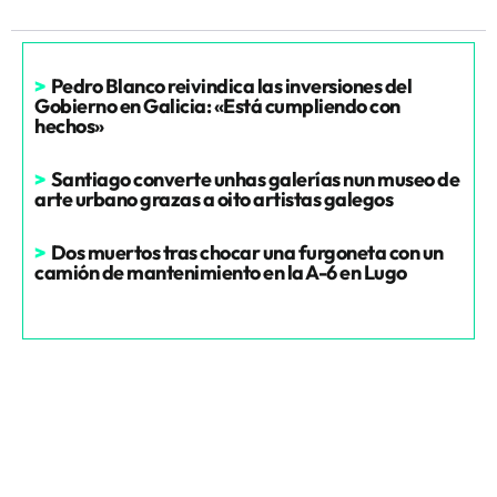
>
Pedro Blanco reivindica las inversiones del
Gobierno en Galicia: «Está cumpliendo con
hechos»
>
Santiago converte unhas galerías nun museo de
arte urbano grazas a oito artistas galegos
>
Dos muertos tras chocar una furgoneta con un
camión de mantenimiento en la A-6 en Lugo