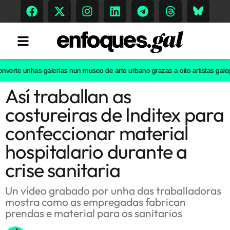
te unhas galerías nun museo de arte urbano grazas a oito artistas galegos
D
Así traballan as
Tendencias
costureiras de Inditex para
Memoria Histórica
confeccionar material
hospitalario durante a
crise sanitaria
Gastronomía
Escenarios
Un vídeo grabado por unha das traballadoras
mostra como as empregadas fabrican
prendas e material para os sanitarios
Sostenibilidad