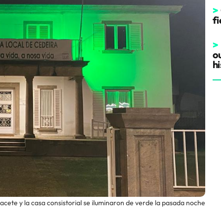
>
fi
>
o
hi
lacete y la casa consistorial se iluminaron de verde la pasada noche