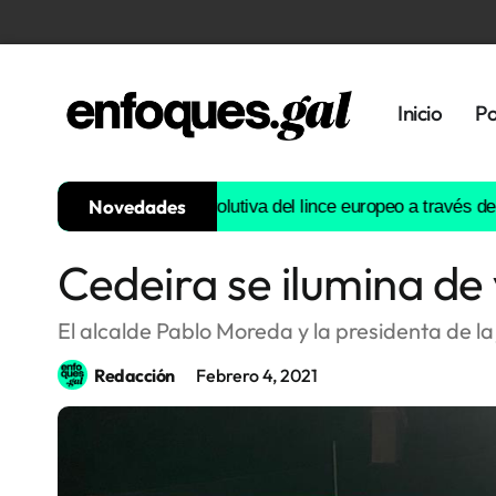
Inicio
Po
Novedades
struirá la historia evolutiva del lince europeo a través del ADN
E
Cedeira se ilumina de 
Tendencias
Memoria
El alcalde Pablo Moreda y la presidenta de l
Histórica
Redacción
Febrero 4, 2021
Gastronomía