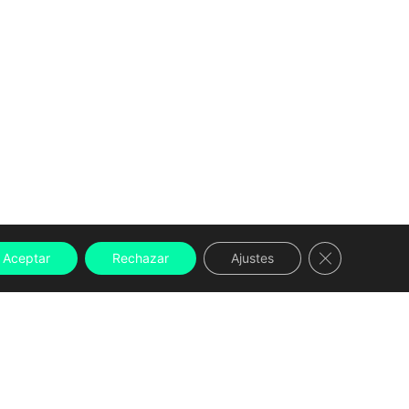
Cerrar el ban
Aceptar
Rechazar
Ajustes