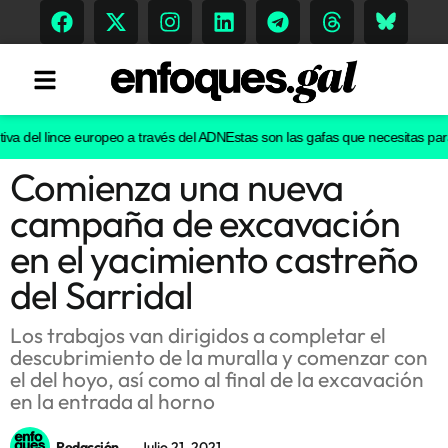
va del lince europeo a través del ADN
Estas son las gafas que necesitas para v
Comienza una nueva
Tendencias
campaña de excavación
Memoria Histórica
en el yacimiento castreño
del Sarridal
Gastronomía
Los trabajos van dirigidos a completar el
descubrimiento de la muralla y comenzar con
Escenarios
el del hoyo, así como al final de la excavación
en la entrada al horno
Sostenibilidad
Redacción
Julio 21, 2021