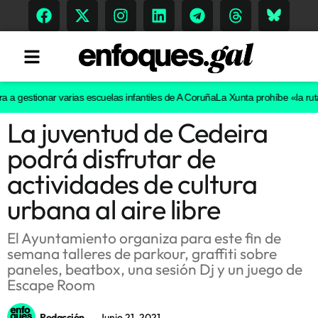
gestionar varias escuelas infantiles de A Coruña
La Xunta prohíbe «la ruta de
La juventud de Cedeira
Tendencias
podrá disfrutar de
Memoria Histórica
actividades de cultura
urbana al aire libre
Gastronomía
El Ayuntamiento organiza para este fin de
semana talleres de parkour, graffiti sobre
Escenarios
paneles, beatbox, una sesión Dj y un juego de
Escape Room
Sostenibilidad
Redacción
Junio 21, 2021