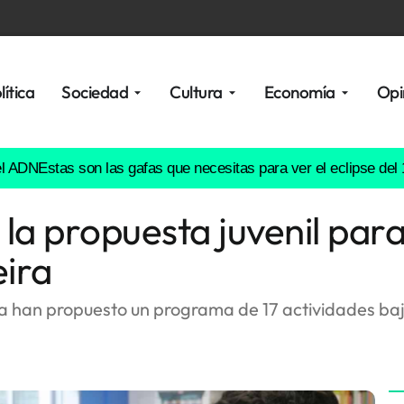
lítica
Sociedad
Cultura
Economía
Opi
Estas son las gafas que necesitas para ver el eclipse del 12 de
la propuesta juvenil para
eira
 han propuesto un programa de 17 actividades bajo 