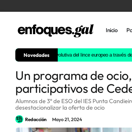
Inicio
Po
Novedades
nstruirá la historia evolutiva del lince europeo a través del ADN
Un programa de ocio, 
Tendencias
participativos de Ced
Memoria
Histórica
Alumnos de 3º de ESO del IES Punta Candieira
desestacionalizar la oferta de ocio
Gastronomía
Redacción
Mayo 21, 2024