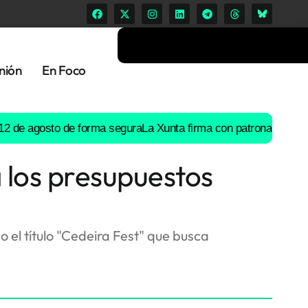
nión
En Foco
 agosto de forma segura
La Xunta firma con patronal y UGT un pr
 los presupuestos
el título "Cedeira Fest" que busca