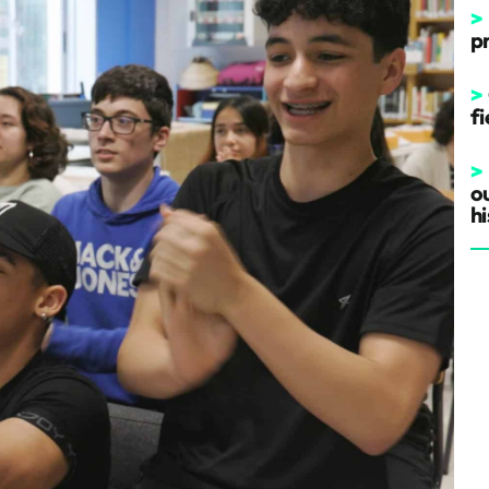
>
p
>
fi
>
o
hi