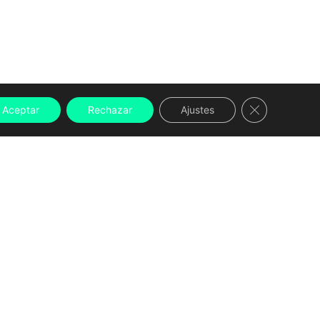
Cerrar el ban
Aceptar
Rechazar
Ajustes