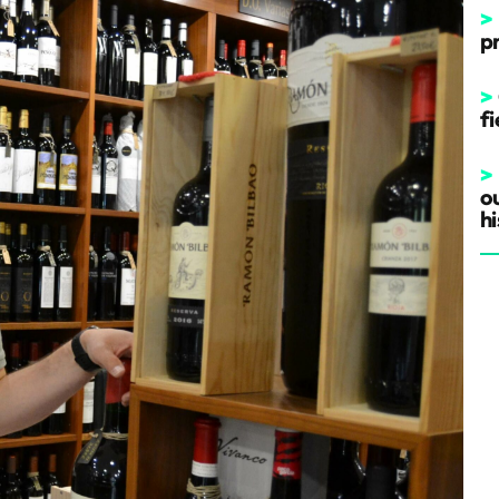
>
p
>
fi
>
o
hi