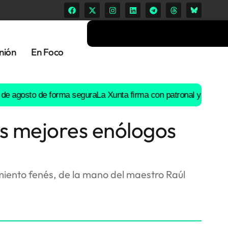
nión
En Foco
osto de forma segura
La Xunta firma con patronal y UGT un preacu
os mejores enólogos
miento fenés, de la mano del maestro Raúl