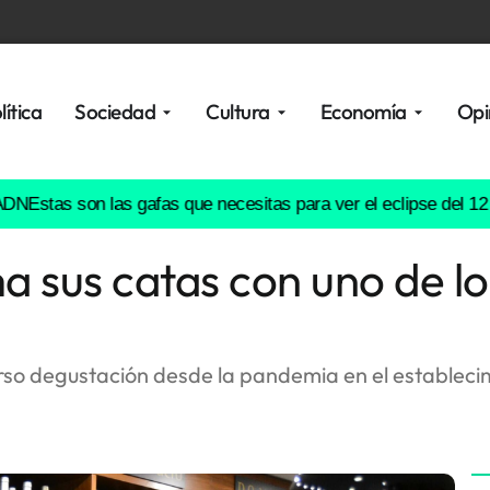
lítica
Sociedad
Cultura
Economía
Opi
as son las gafas que necesitas para ver el eclipse del 12 de ag
a sus catas con uno de l
curso degustación desde la pandemia en el estableci