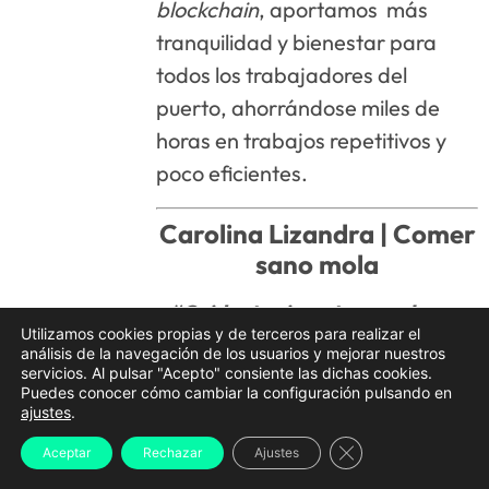
blockchain
, aportamos más
tranquilidad y bienestar para
todos los trabajadores del
puerto, ahorrándose miles de
horas en trabajos repetitivos y
poco eficientes.
Carolina Lizandra |
Comer
sano mola
“Cuidarte sin notar que haces
Utilizamos cookies propias y de terceros para realizar el
un esfuerzo. La salud y el sabor
análisis de la navegación de los usuarios y mejorar nuestros
servicios. Al pulsar "Acepto" consiente las dichas cookies.
juntos”
Puedes conocer cómo cambiar la configuración pulsando en
ajustes
.
Cerrar el banner d
Aceptar
Rechazar
Ajustes