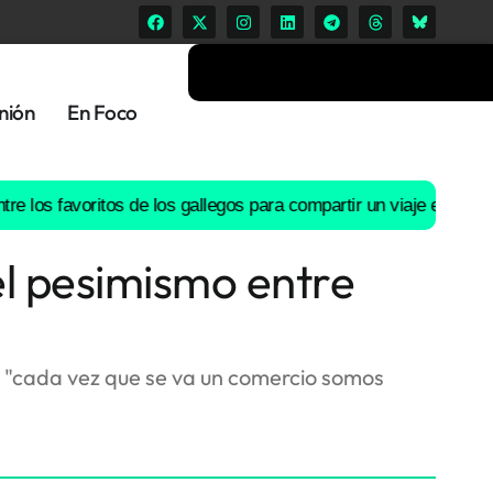
nión
En Foco
 favoritos de los gallegos para compartir un viaje en coche
El río
el pesimismo entre
e "cada vez que se va un comercio somos