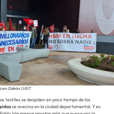
a en Odeón | UGT
s textiles se despiden en poco tiempo de los
spidos
se avecina en la ciudad departamental. Y es
 Pablo Isla parece apostar más que nunca por la