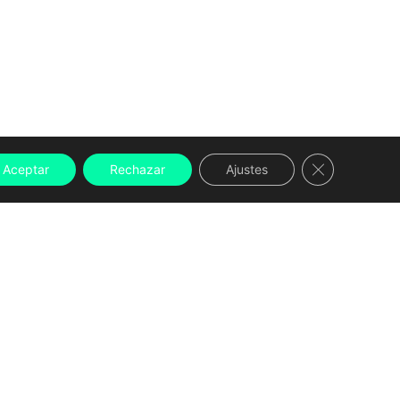
Cerrar el ban
Aceptar
Rechazar
Ajustes