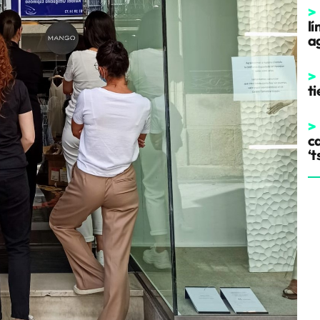
>
l
a
>
t
>
ca
‘t