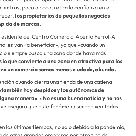
mientras, poco a poco, retira la confianza en el
arecer,
los propietarios de pequeños negocios
ampida de marcas.
presidente del Centro Comercial Aberto Ferrol-A
no les van «a beneficiar», ya que «cuando un
cio siempre busca una zona donde haya más
 lo que convierte a una zona en atractiva para los
e va un comercio somos menos ciudad», abunda.
ención cuando cierra una tienda de una cadena
«también hay despidos y los autónomos de
alguna manera»
.
«No es una buena noticia y no nos
 que asegura que este fenómeno sucede «en todas
n los últimos tiempos, no solo debido a la pandemia,
ta de otras grandes empresas por otro tipo de