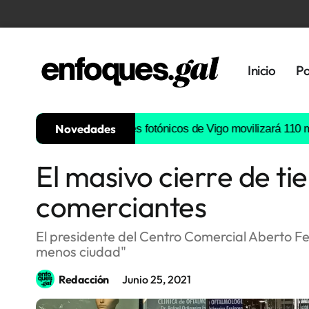
Inicio
Po
Novedades
ta de semiconductores fotónicos de Vigo movilizará 110 millones
El masivo cierre de t
Tendencias
comerciantes
Memoria
Histórica
El presidente del Centro Comercial Aberto F
menos ciudad"
Gastronomía
Redacción
Junio 25, 2021