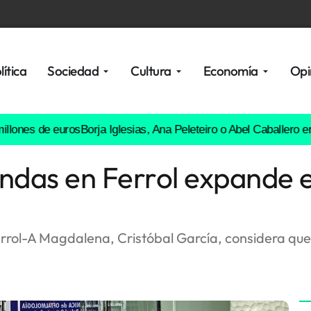
lítica
Sociedad
Cultura
Economía
Opi
 de euros
Borja Iglesias, Ana Peleteiro o Abel Caballero entre los
iendas en Ferrol expande 
errol-A Magdalena, Cristóbal García, considera qu