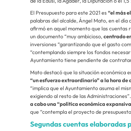
de la Edusi, la Agader, la Diputación o el 1,5
El Presupuesto para este 2021 es
“el más e
palabras del alcalde, Ángel Mato, en el día 
afirmó en aquel momento que las cuentas re
un documento “muy ambicioso,
centrado en
inversiones “garantizando que el gasto com
“contemplando siempre los fondos necesario
Ayuntamiento tiene pendiente de contratar
Mato destacó que la situación económica e
“un esfuerzo extraordinario” a la hora de 
“implica que el Ayuntamiento asuma el mis
exigiendo al resto de las Administraciones”
a cabo una “política económica expansiv
que “contempla el proyecto de presupuesto
Segundas cuentas elaboradas po