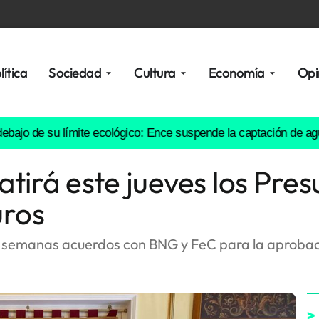
lítica
Sociedad
Cultura
Economía
Opi
 de su límite ecológico: Ence suspende la captación de agua
La c
atirá este jueves los Pre
uros
s semanas acuerdos con BNG y FeC para la aprobaci
>