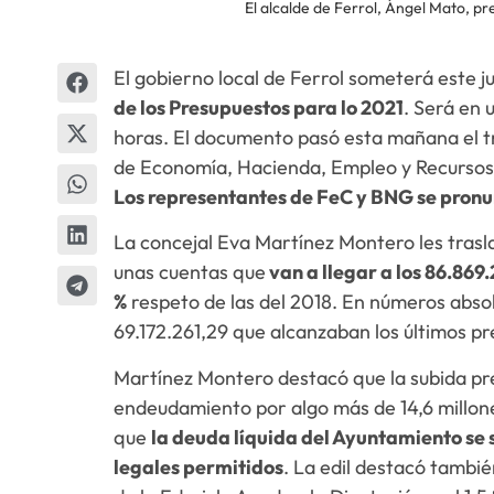
El alcalde de Ferrol, Ángel Mato, pr
El gobierno local de Ferrol someterá este j
de los Presupuestos para lo 2021
. Será en 
horas. El documento pasó esta mañana el tr
de Economía, Hacienda, Empleo y Recursos 
Los representantes de FeC y BNG se pronu
La concejal Eva Martínez Montero les traslad
unas cuentas que
van a llegar a los 86.869
%
respeto de las del 2018. En números absol
69.172.261,29 que alcanzaban los últimos p
Martínez Montero destacó que la subida pre
endeudamiento por algo más de 14,6 millone
que
la deuda líquida del Ayuntamiento se s
legales permitidos
. La edil destacó tambi