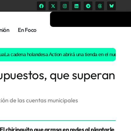
nión
En Foco
adena holandesa Action abrirá una tienda en el nuevo Parque G
supuestos, que superan
ón de las cuentas municipales
El chiringuito que arrasa en redes al plantarle