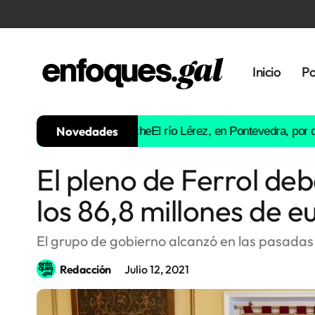
Inicio
Po
Novedades
mpartir un viaje en coche
El río Lérez, en Pontevedra, por debajo
El pleno de Ferrol deb
Tendencias
los 86,8 millones de e
Memoria
Histórica
El grupo de gobierno alcanzó en las pasada
Redacción
Julio 12, 2021
Gastronomía