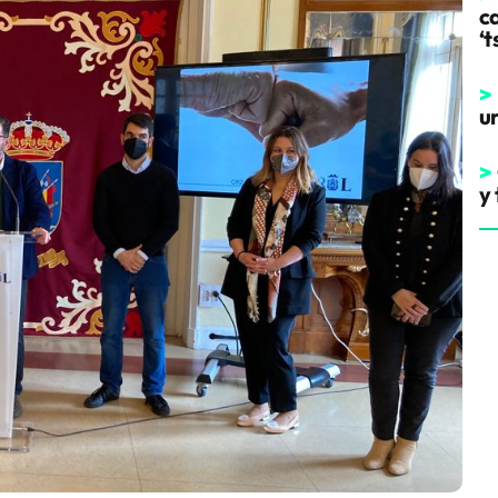
ca
‘t
>
u
>
y