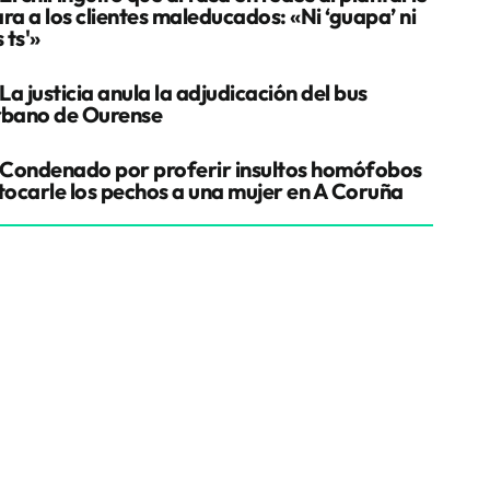
ra a los clientes maleducados: «Ni ‘guapa’ ni
s ts'»
La justicia anula la adjudicación del bus
rbano de Ourense
Condenado por proferir insultos homófobos
 tocarle los pechos a una mujer en A Coruña