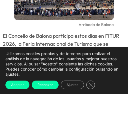
Arribada de Baiona
El Concello de Baiona participa estos días en FITUR
2026, la Feria Internacional de Turismo que se
celebra en Madrid, con el objetivo de dar a conocer
Utilizamos cookies propias y de terceros para realizar el
análisis de la navegación de los usuarios y mejorar nuestros
los principales atractivos del municipio y, en especial,
servicios. Al pulsar "Acepto" consiente las dichas cookies.
su evento más emblemático:
la Arribada
, la fiesta
Puedes conocer cómo cambiar la configuración pulsando en
ajustes
.
histórica que rememora la llegada de la carabela ‘La
Pinta’ con la noticia del descubrimiento de América.
Cerrar el banner d
Aceptar
Rechazar
Ajustes
Desde el stand de Galicia, el equipo municipal
presenta a profesionales del sector y público
especializado el patrimonio histórico, natural y
cultural de Baiona, con especial atención a
la
Arribada 2026
, que tendrá lugar los días
27 y 28 de