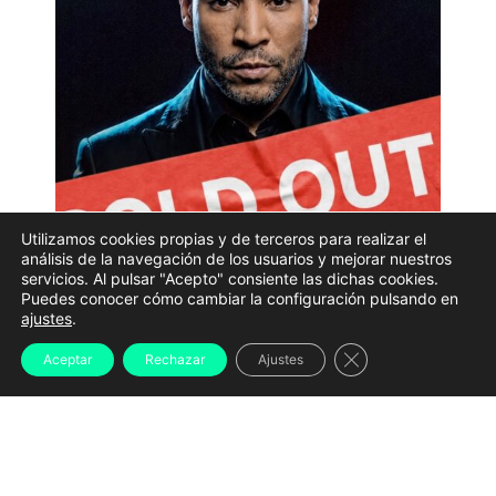
Utilizamos cookies propias y de terceros para realizar el
análisis de la navegación de los usuarios y mejorar nuestros
El artista puertorriqueño
Don Omar
está de vuelta
servicios. Al pulsar "Acepto" consiente las dichas cookies.
Puedes conocer cómo cambiar la configuración pulsando en
con una gira que recorrerá
Estados Unidos
este
ajustes
.
otoño y
Europa
el próximo verano. En
The Last King
Cerrar el banner d
Aceptar
Rechazar
Ajustes
World Tour
, el cantante visitará
A Coruña
el día 18 de
julio en el
Muelle de Batería
.
La ciudad gallega será la
última parada europea
tras
actuar en ciudades como Zúrich, París, Milán,