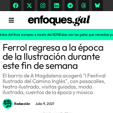
tiva del lince europeo a través del ADN
Estas son las gafas que necesitas para
Ferrol regresa a la época
Tendencias
de la Ilustración durante
Memoria Histórica
este fin de semana
El barrio de A Magdalena acogerá "I Festival
Ilustrado del Camino Inglés", con pasacalles,
Gastronomía
teatro ilustrado, visitas guiadas, moda
ilustrada, cuentos de la época y música
Escenarios
Redacción
Julio 9, 2021
Sostenibilidad