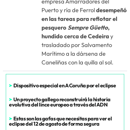
empresa Amarradores del
Puerto y ría de Ferrol
desempeñó
en las tareas para reflotar el
pesquero
Sempre Güetto
,
hundido cerca de Cedeira
y
trasladado por Salvamento
Marítimo a la dársena de
Caneliñas con la quilla al sol.
>
Dispositivo especial en A Coruña por el eclipse
>
Un proyecto gallego reconstruirá la historia
evolutiva del lince europeo a través del ADN
>
Estas son las gafas que necesitas para ver el
eclipse del 12 de agosto de forma segura