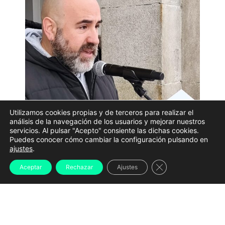
Utilizamos cookies propias y de terceros para realizar el
análisis de la navegación de los usuarios y mejorar nuestros
servicios. Al pulsar "Acepto" consiente las dichas cookies.
Puedes conocer cómo cambiar la configuración pulsando en
O activista propalestino Bruno Lopez Teixeiro | MAR DE
ajustes
.
LUMES
Cerrar el banner d
Aceptar
Rechazar
Ajustes
O Xulgado de Instrución número 1 de Ferrol acordou o
sobresemento libre e o arquivo da causa
aberta
contra o activista propalestino ferrolán Bruno Lopes
Teixeiro, que estaba investigado por un presunto