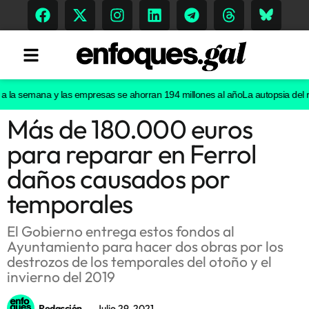
a semana y las empresas se ahorran 194 millones al año
La autopsia del reci
Más de 180.000 euros
Tendencias
para reparar en Ferrol
Memoria Histórica
daños causados por
temporales
Gastronomía
El Gobierno entrega estos fondos al
Ayuntamiento para hacer dos obras por los
Escenarios
destrozos de los temporales del otoño y el
invierno del 2019
Sostenibilidad
Redacción
Julio 29, 2021