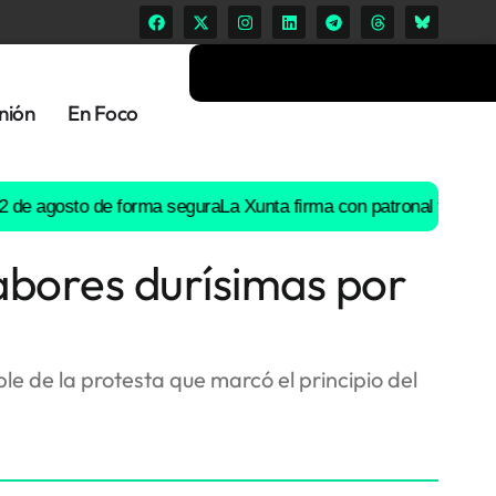
nión
En Foco
osto de forma segura
La Xunta firma con patronal y UGT un preac
abores durísimas por
le de la protesta que marcó el principio del