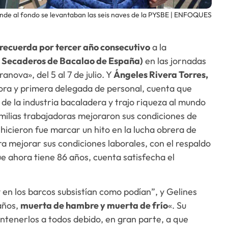
onde al fondo se levantaban las seis naves de la PYSBE | ENFOQUES
recuerda por tercer año consecutivo
a la
 Secaderos de Bacalao de España)
en las jornadas
nova», del 5 al 7 de julio. Y
Ángeles Rivera Torres,
dora y primera delegada de personal, cuenta que
de la industria bacaladera y trajo riqueza al mundo
milias trabajadoras mejoraron sus condiciones de
í hicieron fue marcar un hito en la lucha obrera de
a mejorar sus condiciones laborales, con el respaldo
ue ahora tiene 86 años, cuenta satisfecha el
y en los barcos subsistían como podían”, y Gelines
 años,
muerta de hambre y muerta de frío
«. Su
antenerlos a todos debido, en gran parte, a que