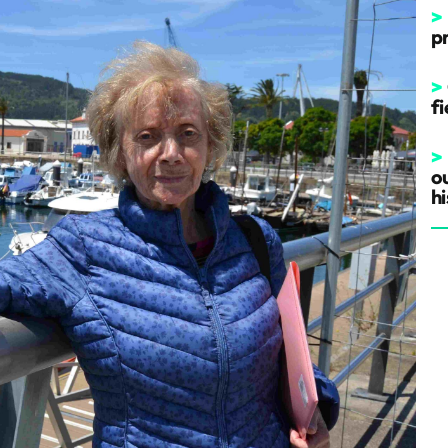
>
p
>
fi
>
o
hi