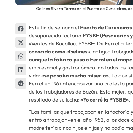
Gelines Rivera Torres en el Puerto de Curuxeiras, d
Este fin de semana el
Puerto de Curuxeiras 
desaparecida factoría
PYSBE (Pesquerías y
«Ventos de Bacallau. PYSBE: De Ferrol a Terra
conocida como «Gelines»
, antigua trabaja
aunque la fábrica puso a Ferrol en el mapa
empresarial y gastronómico, no todas las fa
vida:
«se pasaba mucha miseria»
. Lo que s
Ferrol en 1967 al encabezar una protesta par
de los trabajadores de Bazán. Esta mujer, q
resultado de su lucha:
«Yo cerré la PYSBE».
“Las familias que trabajaban en la factoría 
entró a trabajar «en el año 1952, a los doce
madre tenía cinco hijos e hijas y no podía m