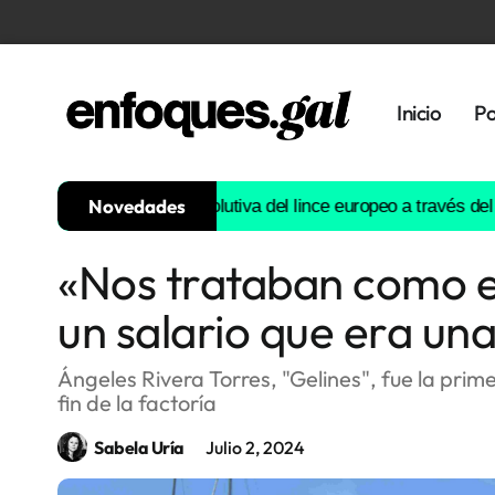
Inicio
Po
Novedades
ruirá la historia evolutiva del lince europeo a través del ADN
Est
«Nos trataban como e
Tendencias
un salario que era una
Memoria
Histórica
Ángeles Rivera Torres, "Gelines", fue la prim
fin de la factoría
Gastronomía
Sabela Uría
Julio 2, 2024